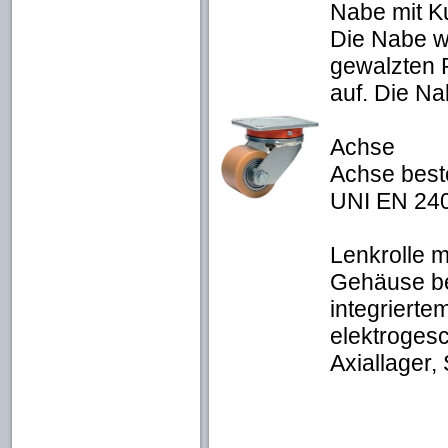
Nabe mit K
Die Nabe w
gewalzten R
auf. Die Na
Achse
Achse best
UNI EN 240
Lenkrolle 
Gehäuse be
integrierte
elektroges
Axiallager,