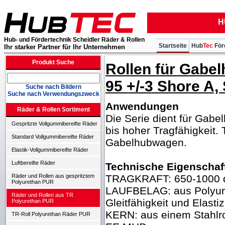
H
Hub- und Fördertechnik Scheidler Räder & Rollen
Startseite
Hub
Tec
För
Ihr starker Partner für Ihr Unternehmen
Produkt Suche
Rollen für Gabe
95 +/-3 Shore A,
Suche nach Bildern
Suche nach Verwendungszweck
Anwendungen
Räder & Rollen Sortiment
Die Serie dient für Gabe
Gespritzte Vollgummibereifte Räder
bis hoher Tragfähigkeit
Standard Vollgummibereifte Räder
Gabelhubwagen.
Elastik-Vollgummibereifte Räder
Luftbereifte Räder
Technische Eigenschaf
TRAGKRAFT: 650-1000 
Räder und Rollen aus gespritztem
Polyurethan PUR
LAUFBELAG: aus Polyure
Räder und Rollen aus TR
Gleitfähigkeit und Elasti
Polyurethan PUR
KERN: aus einem Stahlr
TR-Roll Polyurethan Räder PUR