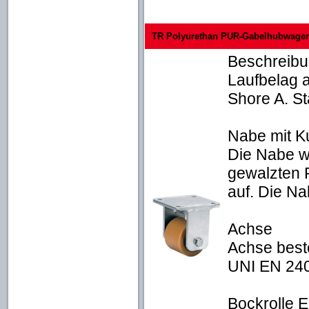
TR Polyurethan PUR-Gabelhubwagen-
Beschreibu
Laufbelag 
Shore A. S
Nabe mit K
Die Nabe w
gewalzten R
auf. Die Na
Achse
Achse best
UNI EN 240
Bockrolle