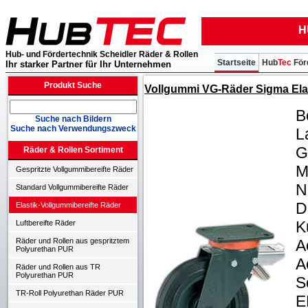
H
Hub- und Fördertechnik Scheidler Räder & Rollen
Startseite
Hub
Tec
För
Ihr starker Partner für Ihr Unternehmen
Produkt Suche
Vollgummi VG-Räder Sigma Elast
B
Suche nach Bildern
Suche nach Verwendungszweck
L
G
Räder & Rollen Sortiment
M
Gespritzte Vollgummibereifte Räder
N
Standard Vollgummibereifte Räder
D
Elastik-Vollgummibereifte Räder
K
Luftbereifte Räder
A
Räder und Rollen aus gespritztem
Polyurethan PUR
A
Räder und Rollen aus TR
Polyurethan PUR
S
TR-Roll Polyurethan Räder PUR
E