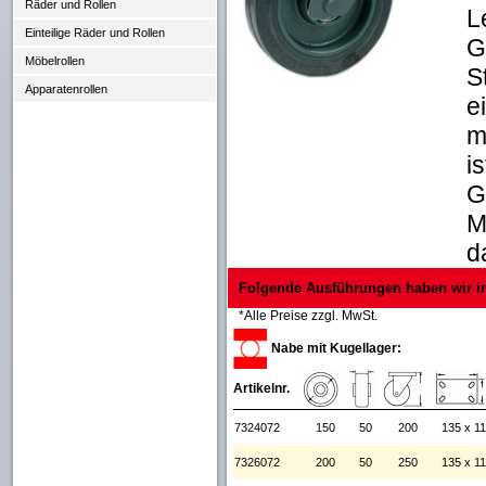
Räder und Rollen
L
Einteilige Räder und Rollen
G
Möbelrollen
S
Apparatenrollen
e
m
i
G
M
d
Folgende Ausführungen haben wir i
*Alle Preise zzgl. MwSt.
Nabe mit Kugellager:
Artikelnr.
7324072
150
50
200
135 x 1
7326072
200
50
250
135 x 1